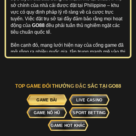
sở chính của nhà cái được đặt tại Philippine – khu
vực có quy định pháp lý rõ ràng về cá cược trực
tuyến. Việc đặt trụ sở tại đây đảm bảo rằng mọi hoạt
động của
GO88
đều phải tuân thủ nghiêm ngặt các
tiêu chuẩn quốc tế.
Bên cạnh đó, mạng lưới hiện nay của cổng game đã
mở rộng ra nhiều quốc gia, tập trung mạnh mẽ vào thị
trường Đông Nam Á và một số khu vực châu Âu.
Mạng lưới rộng lớn này không chỉ giúp nhà cái có
tiềm lực tài chính vững mạnh mà còn cho phép nhà
cái cung cấp một nền tảng ổn định, tốc độ cao, phục
vụ hàng triệu người chơi cùng lúc.
TOP GAME ĐỔI THƯỞNG ĐẶC SẮC TẠI GO88
GAME BÀI
LIVE CASINO
GAME NỔ HŨ
SPORT BETTING
GAME HOT KHÁC