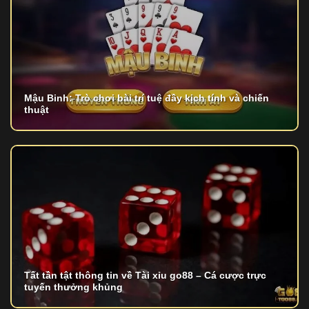
bảo rằng chỉ có chính chủ mới có thể thao tác với
tài khoản.
Mậu Binh: Trò chơi bài trí tuệ đầy kịch tính và chiến
thuật
Tất tần tật thông tin về Tài xỉu go88 – Cá cược trực
tuyến thưởng khủng