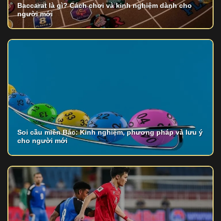
Baccarat là gì? Cách chơi và kinh nghiệm dành cho
chiến dịch quảng cáo lớn trên nhiều nền tảng cho
người mới
thấy sự tự tin về nguồn vốn và chiến lược phát
triển lâu dài của nhà cái.
Chưa có xảy ra trường hợp quỵt tiền: Trong suốt
lịch sử hoạt động,
GO88
chưa từng để xảy ra
trường hợp quỵt tiền hoặc trì hoãn thanh toán vô
lý. Điều này được cộng đồng cược thủ ghi nhận
và là minh chứng quan trọng nhất cho sự uy tín.
Soi cầu miền Bắc: Kinh nghiệm, phương pháp và lưu ý
cho người mới
GO88 sở hữu đầy đủ các yếu tố của nhà cái trực tuyến uy