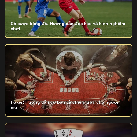
tín
2.3. Bảo mật tuyệt đối
Cá cược bóng đá: Hướng dẫn đọc kèo và kinh nghiệm
Sự an toàn của dữ liệu và tiền bạc của người chơi
chơi
luôn là ưu tiên hàng đầu tại đây. Theo đó, nhà cái đã
đầu tư hệ thống bảo mật đặc biệt chỉn chu:
Công nghệ mã hóa SSL 128-bit: Tất cả dữ liệu cá
nhân, thông tin giao dịch đều được mã hóa bằng
công nghệ tiêu chuẩn ngân hàng, đảm bảo thông
tin không thể bị rò rỉ hay đánh cắp trong quá trình
truyền tải.
Hệ thống bảo vệ đa lớp: Tài khoản người chơi
được bảo vệ bằng nhiều lớp tường lửa và hệ
Poker: Hướng dẫn cơ bản và chiến lược cho người
thống giám sát tự động, liên tục phát hiện và ngăn
mới
chặn các hành vi xâm nhập đáng ngờ.
Xác thực hai yếu tố: cổng game khuyến khích và
áp dụng xác thực bằng mã OTP qua điện thoại
hoặc ứng dụng cho mọi giao dịch quan trọng, đảm