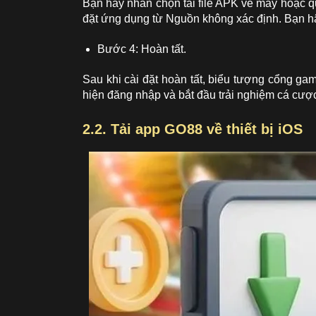
Bạn hãy nhấn chọn tải file APK về máy hoặc qu
đặt ứng dụng từ Nguồn không xác định. Bạn hã
Bước 4: Hoàn tất.
Sau khi cài đặt hoàn tất, biểu tượng cổng ga
hiện đăng nhập và bắt đầu trải nghiệm cá cượ
2.2. Tải app GO88 về thiết bị iOS