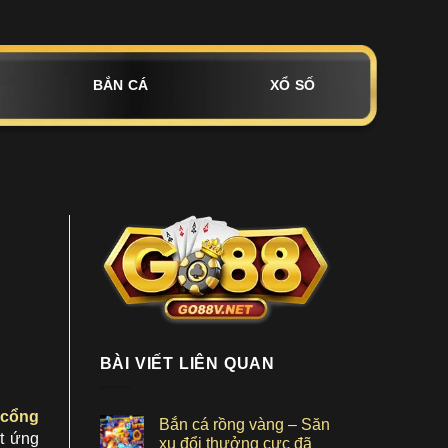
BẮN CÁ
XỔ SỐ
BÀI VIẾT LIÊN QUAN
cổng
Bắn cá rồng vàng – Săn
ặt ứng
xu đổi thưởng cực đã