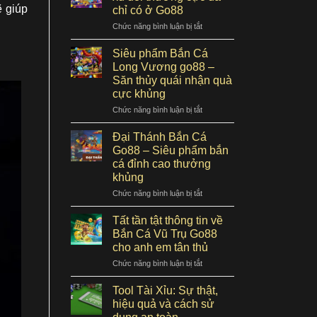
ẽ giúp
chỉ có ở Go88
Chức năng bình luận bị tắt
ở
Bắn
cá
Siêu phẩm Bắn Cá
rồng
Long Vương go88 –
vàng
Săn thủy quái nhận quà
–
Săn
cực khủng
xu
Chức năng bình luận bị tắt
ở
đổi
Siêu
thưởng
phẩm
cực
Đại Thánh Bắn Cá
Bắn
đã
Go88 – Siêu phẩm bắn
Cá
chỉ
cá đỉnh cao thưởng
Long
có
Vương
ở
khủng
go88
Go88
Chức năng bình luận bị tắt
ở
–
Đại
Săn
Thánh
thủy
Tất tần tật thông tin về
Bắn
quái
Bắn Cá Vũ Trụ Go88
Cá
nhận
cho anh em tân thủ
Go88
quà
–
cực
Chức năng bình luận bị tắt
ở
Siêu
khủng
Tất
phẩm
tần
Tool Tài Xỉu: Sự thật,
bắn
tật
cá
hiệu quả và cách sử
thông
đỉnh
tin