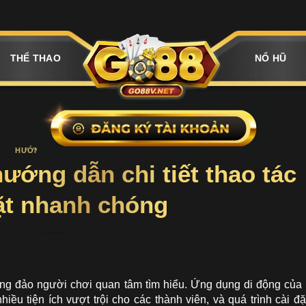
THỂ THAO
NỔ HŨ
HƯỚNG DẪN GO88
ướng dẫn chi tiết thao tác
ặt nhanh chóng
ng đảo người chơi quan tâm tìm hiểu. Ứng dụng di động của
ều tiện ích vượt trội cho các thành viên, và quá trình cài đ