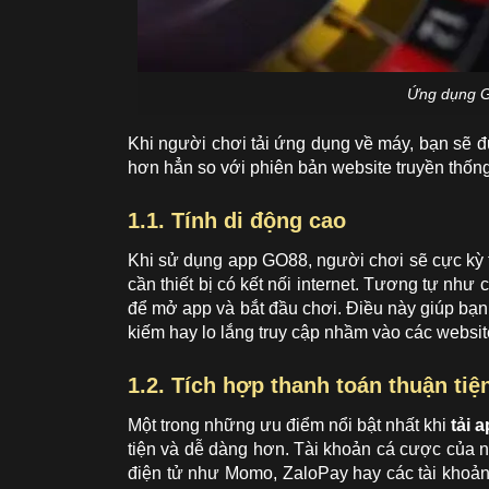
Ứng dụng GO
Khi người chơi tải ứng dụng về máy, bạn sẽ đư
hơn hẳn so với phiên bản website truyền thống
1.1. Tính di động cao
Khi sử dụng app GO88, người chơi sẽ cực kỳ thu
cần thiết bị có kết nối internet. Tương tự như
để mở app và bắt đầu chơi. Điều này giúp bạn 
kiếm hay lo lắng truy cập nhầm vào các websit
1.2. Tích hợp thanh toán thuận tiệ
Một trong những ưu điểm nổi bật nhất khi
tải 
tiện và dễ dàng hơn. Tài khoản cá cược của n
điện tử như Momo, ZaloPay hay các tài khoản th