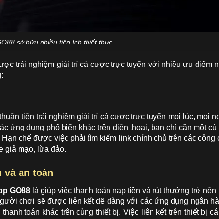
88 sở hữu nhiều tiện ích thiết thực
ợc trải nghiệm giải trí cá cược trực tuyến với nhiều ưu điểm n
:
ận tiện trải nghiệm giải trí cá cược trực tuyến mọi lúc, mọi nơ
 các ứng dụng phổ biến khác trên điện thoại, bạn chỉ cần một c
Hạn chế được việc phải tìm kiếm link chính chủ trên các công 
e giả mạo, lừa đảo.
n và an toàn
app GO88
là giúp việc thanh toán nạp tiền và rút thưởng trở nên
gười chơi sẽ được liên kết dễ dàng với các ứng dụng ngân hà
anh toán khác trên cùng thiết bị. Việc liên kết trên thiết bị c