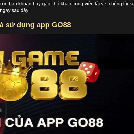
n băn khoăn hay gặp khó khăn trong việc tải về, chúng tôi s
 ngay sau đây!
i và sử dụng app GO88