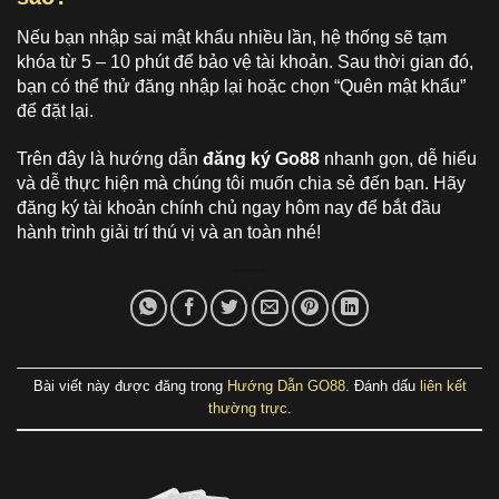
Nếu bạn nhập sai mật khẩu nhiều lần, hệ thống sẽ tạm
khóa từ 5 – 10 phút để bảo vệ tài khoản. Sau thời gian đó,
bạn có thể thử đăng nhập lại hoặc chọn “Quên mật khẩu”
để đặt lại.
Trên đây là hướng dẫn
đăng ký Go88
nhanh gọn, dễ hiểu
và dễ thực hiện mà chúng tôi muốn chia sẻ đến bạn. Hãy
đăng ký tài khoản chính chủ ngay hôm nay để bắt đầu
hành trình giải trí thú vị và an toàn nhé!
Bài viết này được đăng trong
Hướng Dẫn GO88
. Đánh dấu
liên kết
thường trực
.