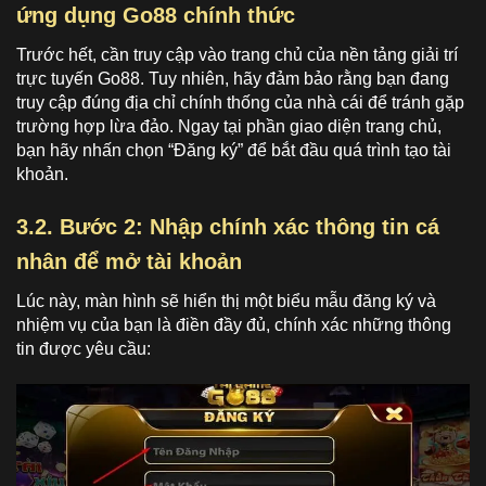
ứng dụng Go88 chính thức
Trước hết, cần truy cập vào trang chủ của nền tảng giải trí
trực tuyến Go88. Tuy nhiên, hãy đảm bảo rằng bạn đang
truy cập đúng địa chỉ chính thống của nhà cái để tránh gặp
trường hợp lừa đảo. Ngay tại phần giao diện trang chủ,
bạn hãy nhấn chọn “Đăng ký” để bắt đầu quá trình tạo tài
khoản.
3.2. Bước 2: Nhập chính xác thông tin cá
nhân để mở tài khoản
Lúc này, màn hình sẽ hiển thị một biểu mẫu đăng ký và
nhiệm vụ của bạn là điền đầy đủ, chính xác những thông
tin được yêu cầu: