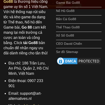
Go88
là thương hiệu cổng
Game Bài Go88
cược
game uy tín số 1 Việt Nam.
Nổ Hũ Go88
Với hệ thống nạp rút siêu
tốc và kho game đa dạng
Bắn Cá Go88
từ Thể thao, Nổ hũ đến
Game bài,
Go 88
cam kết
Thể Thao Go88
mang lại môi trường cá
Xổ Số Go88
cược an toàn và công
bằng. Click
tải Go88
bản
CEO David Chiến
chuẩn để nhận ngay ưu
Sơ đồ Sitemap
đãi dành riêng cho tân thủ!
Địa chỉ: 186 Trần Lựu,
An Phú, Quận 2, Hồ Chí
Minh, Việt Nam
Điện thoại: 0907 233
901
Email:
support@art-
alternatives.nl