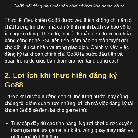
Go88 nổi tiếng như một sân chơi sở hữu kho game đồ sộ
Thực tế, điều khiến Go88 được yêu thích không chỉ nằm ở
chất lượng trò chơi, mà còn ở tính minh bạch và bảo vệ lợi
ích người dùng. Theo đó, mỗi tài khoản đều được mã hóa
bằng công nghệ SSL tiên tiến, đảm bảo an toàn tuyệt đối
cho dữ liệu cá nhân và trong giao dịch. Chính vì vậy, việc
đăng ký tài khoản chính chủ Go88 là bước đầu tiên và
quan trọng để giúp bạn tham gia nền tảng đúng cách.
2. Lợi ích khi thực hiện đăng ký
Go88
Trước khi đi vào hướng dẫn cụ thể từng bước, hãy cùng
chúng tôi điểm qua trước những lợi ích mà việc đăng ký tài
khoản Go88 sẽ đem lại cho game thủ:
Truy cập đầy đủ các tính năng: Người chơi được quyền
tham gia mọi tựa game, sự kiện, vòng quay may mắn và
nhận quà từ hệ thống.