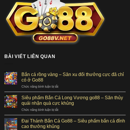
BÀI VIẾT LIÊN QUAN
Bắn cá rồng vàng – Săn xu đổi thưởng cực đã chỉ
có ở Go88
Chức năng bình luận bị tắt
ở
Bắn
cá
Siêu phẩm Bắn Cá Long Vương go88 – Săn thủy
rồng
quái nhận quà cực khủng
vàng
–
Chức năng bình luận bị tắt
ở
Săn
Siêu
xu
phẩm
Đại Thánh Bắn Cá Go88 – Siêu phẩm bắn cá đỉnh
đổi
Bắn
cao thưởng khủng
thưởng
Cá
cực