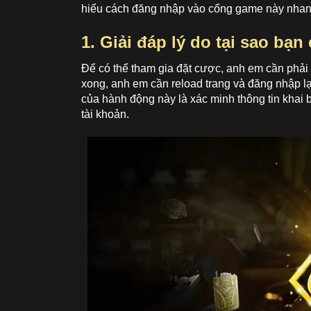
hiểu cách đăng nhập vào cổng game này nhanh
1. Giải đáp lý do tại sao bạ
Để có thể tham gia đặt cược, anh em cần phải 
xong, anh em cần reload trang và đăng nhập l
của hành động này là xác minh thông tin khai
tài khoản.