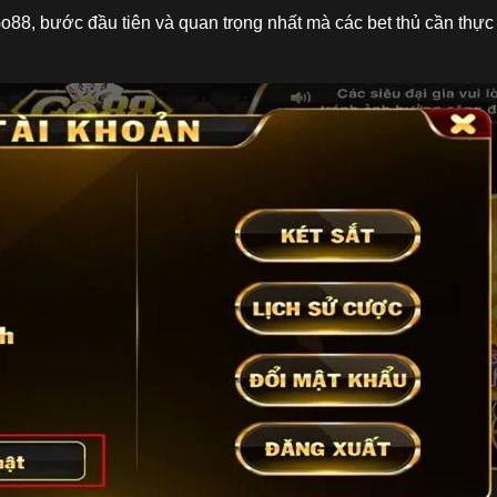
o88, bước đầu tiên và quan trọng nhất mà các bet thủ cần thực