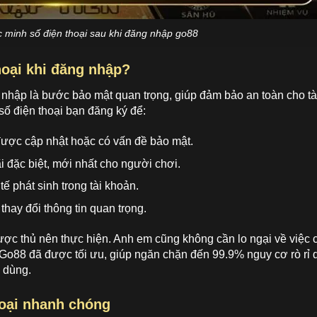
ác minh số điện thoại sau khi đăng nhập go88
hoại khi đăng nhập?
g nhập là bước bảo mật quan trọng, giúp đảm bảo an toàn cho tà
ố điện thoại bạn đăng ký để:
được cập nhật hoặc có vấn đề bảo mật.
i đặc biệt, mới nhất cho người chơi.
ế phát sinh trong tài khoản.
thay đổi thông tin quan trọng.
ược thủ nên thực hiện. Anh em cũng không cần lo ngại về việc 
 Go88 đã được tối ưu, giúp ngăn chặn đến 99.9% nguy cơ rò rỉ 
i dùng.
hoại nhanh chóng