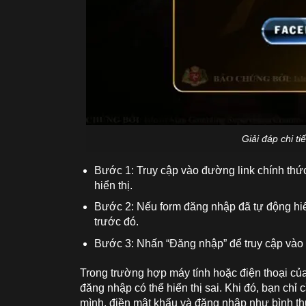
Giải đáp chi 
Bước 1: Truy cập vào đường link chính th
hiển thị.
Bước 2: Nếu form đăng nhập đã tự động hiển
trước đó.
Bước 3: Nhấn “Đăng nhập” để truy cập vào 
Trong trường hợp máy tính hoặc điện thoại củ
đăng nhập có thể hiển thị sai. Khi đó, bạn chỉ
mình, điền mật khẩu và đăng nhập như bình t