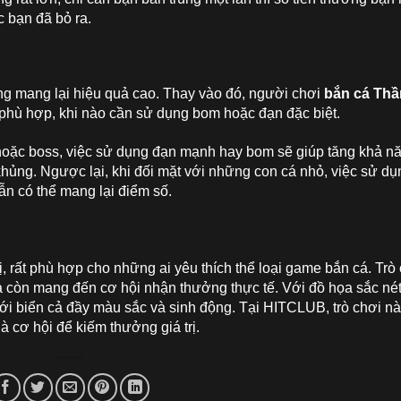
 bạn đã bỏ ra.
cũng mang lại hiệu quả cao. Thay vào đó, người chơi
bắn cá Thầ
g phù hợp, khi nào cần sử dụng bom hoặc đạn đặc biệt.
 hoặc boss, việc sử dụng đạn mạnh hay bom sẽ giúp tăng khả n
hủng. Ngược lại, khi đối mặt với những con cá nhỏ, việc sử dụ
ẫn có thể mang lại điểm số.
vị, rất phù hợp cho những ai yêu thích thể loại game bắn cá. Trò
 mà còn mang đến cơ hội nhận thưởng thực tế. Với đồ họa sắc né
iới biển cả đầy màu sắc và sinh động. Tại HITCLUB, trò chơi n
à cơ hội để kiếm thưởng giá trị.