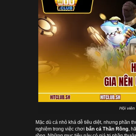
Hội viên
Mặc dù cá nhỏ khá dễ tiêu diệt, nhưng phần t
nghiệm trong việc chơi
bắn cá Thần Rồng
, h
rồng. Những mục tiêu này có giá trị phần thưởn