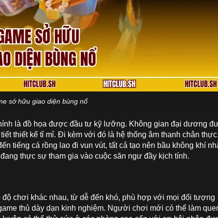
e sở hữu giao diện bùng nổ
ính là đồ họa được đầu tư kỹ lưỡng. Không gian đại dương đ
tiết thiết kế tỉ mỉ. Đi kèm với đó là hệ thống âm thanh chân thực
 đến tiếng cá rồng lao đi vun vút, tất cả tạo nên bầu không khí n
đang thực sự tham gia vào cuộc săn ngư đầy kịch tính.
p độ chơi khác nhau, từ dễ đến khó, phù hợp với mọi đối tượng
game thủ dày dạn kinh nghiệm. Người chơi mới có thể làm que