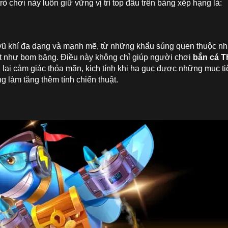
rò chơi này luôn giữ vững vị trí top đầu trên bảng xếp hạng là:
ũ khí đa dạng và mạnh mẽ, từ những khẩu súng quen thuộc nh
iệt như bom băng. Điều này không chỉ giúp người chơi
bắn cá T
 lại cảm giác thỏa mãn, kịch tính khi hạ gục được những mục ti
g làm tăng thêm tính chiến thuật.