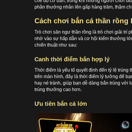
chế độ cơ bản, trong khi những người chơi lã
phần thưởng nhân lên gấp hàng trăm, thậm chí
Cách chơi bắn cá thần rồng
Trò chơi săn ngư thần rồng là trò chơi giải trí
nhờ vào sự hấp dẫn và cơ hội kiếm thưởng lớ
chiến thuật như sau:
Canh thời điểm bắn hợp lý
Thời điểm là yếu tố quyết định đến tỷ lệ trúng
trên màn hình, đây là thời điểm lý tưởng để b
hay né tránh, giúp bạn dễ dàng bắn trúng với 
trúng thưởng cao hơn.
Ưu tiên bắn cá lớn