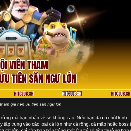
 tham gia nên ưu tiên săn ngư lớn
hưởng mà bạn nhận về sẽ không cao. Nếu bạn đã có chút kinh
ãy tập trung vào các loại cá lớn như cá rồng, cá mập hoặc boss 
g rất lớn, chỉ cần bạn bắn trúng một lần thì số tiền thưởng bạn