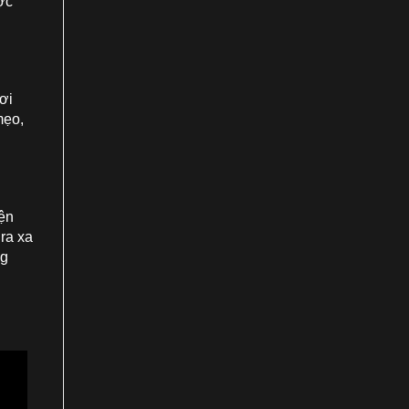
ợc
hơi
mẹo,
iện
 ra xa
ng