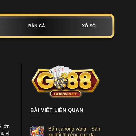
BẮN CÁ
XỔ SỐ
BÀI VIẾT LIÊN QUAN
ý lớn
Bắn cá rồng vàng – Săn
hú vị
xu đổi thưởng cực đã