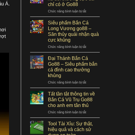
âu Á.
chỉ có ở Go88
Chức năng bình luận bị tắt
ở
Bắn
cá
Siêu phẩm Bắn Cá
rồng
Long Vương go88 –
hơi
vàng
Săn thủy quái nhận quà
–
ượt
Săn
cực khủng
xu
Chức năng bình luận bị tắt
ở
đổi
Siêu
thưởng
phẩm
cực
Đại Thánh Bắn Cá
Bắn
đã
Go88 – Siêu phẩm bắn
Cá
chỉ
cá đỉnh cao thưởng
Long
có
Vương
ở
khủng
go88
Go88
Chức năng bình luận bị tắt
ở
–
Đại
Săn
Thánh
thủy
Tất tần tật thông tin về
Bắn
quái
Bắn Cá Vũ Trụ Go88
Cá
nhận
cho anh em tân thủ
Go88
quà
–
cực
Chức năng bình luận bị tắt
ở
Siêu
khủng
Tất
phẩm
tần
Tool Tài Xỉu: Sự thật,
bắn
tật
cá
hiệu quả và cách sử
thông
đỉnh
tin