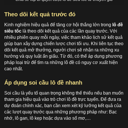
Theo dõi kết quả trước đó
Kinh nghiệm hiệu quả để tăng cơ hội thắng lớn trong
lô đề
siêu tốc
là theo dõi kết quả của các lần quay trước. Với
nhiều phiên quay mỗi ngày, việc tham khảo lịch sử kết quả
giúp bạn xây dựng chiến lược chơi tối ưu.
Khi liên tục theo
dõi kết quả mở thưởng, người chơi sẽ nhận ra những xu
hướng và quy luật ẩn giấu. Từ đó, có thể áp dụng phương
pháp loại trừ để tìm ra những lô đề có nguy cơ xuất hiện
cao nhất.
Áp dụng soi cầu lô đề nhanh
Soi cầu là yếu tố quan trọng không thể thiếu nếu bạn muốn
tham gia hiệu quả vào trò chơi lô đề trực tuyến. Để đưa ra
dự đoán chính xác, bạn cần xem xét kỹ lưỡng kết quả của
các lượt quay trước qua những phương pháp như: Bạc
nhớ, lô gan, lô kẹp hoặc dựa vào sổ mơ,…