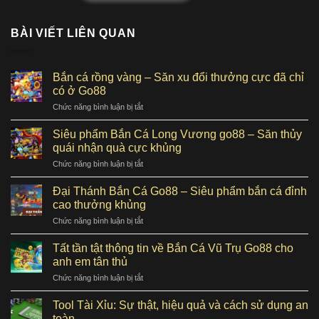
BÀI VIẾT LIÊN QUAN
Bắn cá rồng vàng – Săn xu đổi thưởng cực đã chỉ
có ở Go88
Chức năng bình luận bị tắt
ở
Bắn
cá
Siêu phẩm Bắn Cá Long Vương go88 – Săn thủy
rồng
quái nhận quà cực khủng
vàng
–
Chức năng bình luận bị tắt
ở
Săn
Siêu
xu
phẩm
Đại Thánh Bắn Cá Go88 – Siêu phẩm bắn cá đỉnh
đổi
Bắn
cao thưởng khủng
thưởng
Cá
cực
Long
Chức năng bình luận bị tắt
ở
đã
Vương
Đại
chỉ
go88
Thánh
có
Tất tần tật thông tin về Bắn Cá Vũ Trụ Go88 cho
–
Bắn
ở
anh em tân thủ
Săn
Cá
Go88
thủy
Go88
Chức năng bình luận bị tắt
ở
quái
–
Tất
nhận
Siêu
tần
quà
Tool Tài Xỉu: Sự thật, hiệu quả và cách sử dụng an
phẩm
tật
cực
toàn
bắn