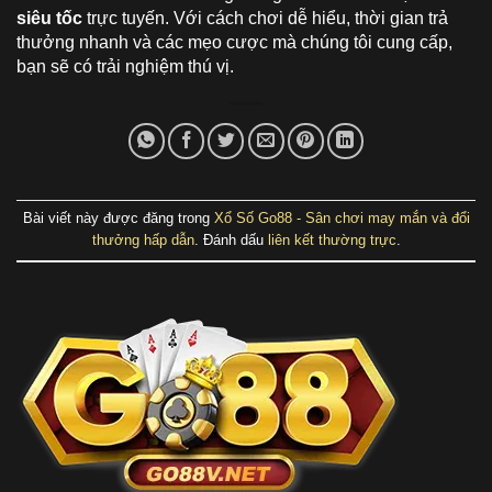
siêu tốc
trực tuyến. Với cách chơi dễ hiểu, thời gian trả
thưởng nhanh và các mẹo cược mà chúng tôi cung cấp,
bạn sẽ có trải nghiệm thú vị.
Bài viết này được đăng trong
Xổ Số Go88 - Sân chơi may mắn và đổi
thưởng hấp dẫn
. Đánh dấu
liên kết thường trực
.