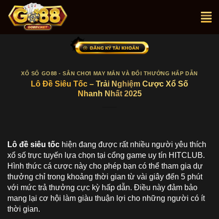
Bỏ
qua
nội
dung
XỔ SỐ GO88 - SÂN CHƠI MAY MẮN VÀ ĐỔI THƯỞNG HẤP DẪN
Lô Đề Siêu Tốc – Trải Nghiệm Cược Xổ Số
Nhanh Nhất 2025
Lô đề siêu tốc
hiện đang được rất nhiều người yêu thích
xổ số trực tuyến lựa chọn tại cổng game uy tín HITCLUB.
Hình thức cá cược này cho phép bạn có thể tham gia dự
thưởng chỉ trong khoảng thời gian từ vài giây đến 5 phút
với mức trả thưởng cực kỳ hấp dẫn. Điều này đảm bảo
mang lại cơ hội làm giàu thuận lợi cho những người có ít
thời gian.