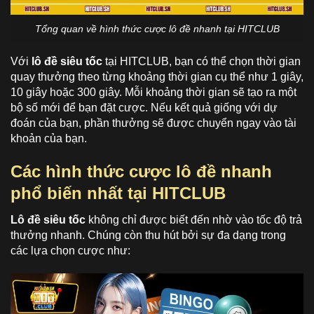
Tổng quan về hình thức cược lô đề nhanh tại HITCLUB
Với
lô đề siêu tốc
tại HITCLUB, bạn có thể chọn thời gian
quay thưởng theo từng khoảng thời gian cụ thể như 1 giây,
10 giây hoặc 300 giây. Mỗi khoảng thời gian sẽ tạo ra một
bộ số mới để bạn đặt cược. Nếu kết quả giống với dự
đoán của bạn, phần thưởng sẽ được chuyển ngay vào tài
khoản của bạn.
Các hình thức cược lô đề nhanh
phổ biến nhất tại HITCLUB
Lô đề siêu tốc
không chỉ được biết đến nhờ vào tốc độ trả
thưởng nhanh. Chúng còn thu hút bởi sự đa dạng trong
các lựa chọn cược như: