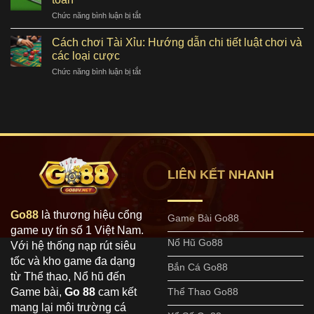
thông
khủng
cá
tin
Chức năng bình luận bị tắt
ở
đỉnh
về
Tool
cao
Bắn
Tài
thưởng
Cách chơi Tài Xỉu: Hướng dẫn chi tiết luật chơi và
Cá
Xỉu:
khủng
các loại cược
Vũ
Sự
Trụ
thật,
Chức năng bình luận bị tắt
ở
Go88
hiệu
Cách
cho
quả
chơi
anh
và
Tài
em
cách
Xỉu:
tân
sử
Hướng
thủ
dụng
dẫn
an
chi
toàn
tiết
luật
LIÊN KẾT NHANH
chơi
và
các
loại
Go88
là thương hiệu cổng
Game Bài Go88
cược
game uy tín số 1 Việt Nam.
Nổ Hũ Go88
Với hệ thống nạp rút siêu
tốc và kho game đa dạng
Bắn Cá Go88
từ Thể thao, Nổ hũ đến
Game bài,
Go 88
cam kết
Thể Thao Go88
mang lại môi trường cá