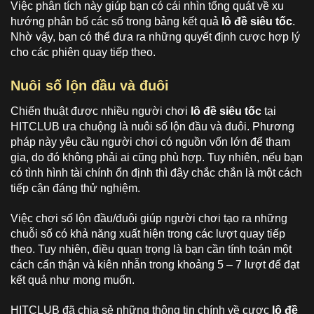
Việc phân tích này giúp bạn có cái nhìn tổng quát về xu
hướng phân bố các số trong bảng kết quả
lô đề siêu tốc
.
Nhờ vậy, bạn có thể đưa ra những quyết định cược hợp lý
cho các phiên quay tiếp theo.
Nuôi số lộn đầu và đuôi
Chiến thuật được nhiều người chơi
lô đề siêu tốc
tại
HITCLUB ưa chuộng là nuôi số lộn đầu và đuôi. Phương
pháp này yêu cầu người chơi có nguồn vốn lớn để tham
gia, do đó không phải ai cũng phù hợp. Tuy nhiên, nếu bạn
có tình hình tài chính ổn định thì đây chắc chắn là một cách
tiếp cận đáng thử nghiệm.
Việc chơi số lộn đầu/đuôi giúp người chơi tạo ra những
chuỗi số có khả năng xuất hiện trong các lượt quay tiếp
theo. Tuy nhiên, điều quan trọng là bạn cần tính toán một
cách cẩn thận và kiên nhẫn trong khoảng 5 – 7 lượt để đạt
kết quả như mong muốn.
HITCLUB đã chia sẻ những thông tin chính về cược
lô đề